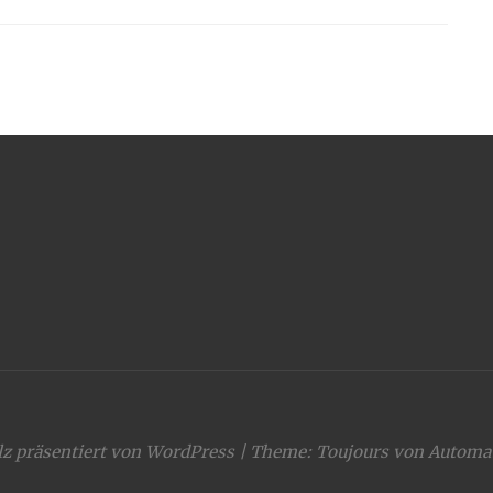
lz präsentiert von WordPress
|
Theme: Toujours von
Automat