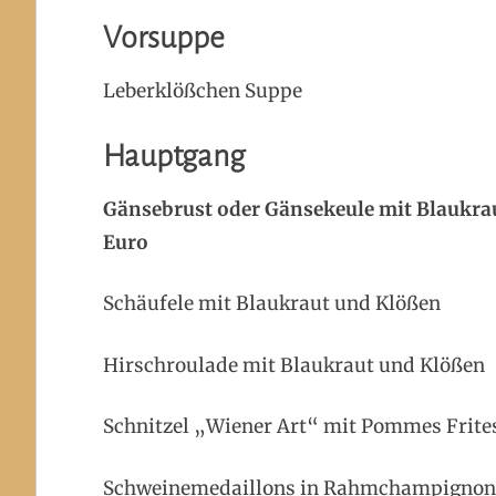
Vorsuppe
Leberklößc
Hauptgang
Gänsebrust oder Gänsekeule m
Euro
Schäufele mit Blau
Hirschroulade mit Bl
Schnitzel „Wiener Art
Schweinemedaillons in Rahmchampignons